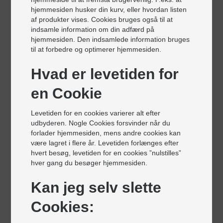
Autohjælp
hjemmesiden husker din kurv, eller hvordan listen
Autolakering
af produkter vises. Cookies bruges også til at
Bremseprøvestand
indsamle information om din adfærd på
Centrallås
hjemmesiden. Den indsamlede information bruges
Fejlkodelæsning
til at forbedre og optimerer hjemmesiden.
Motorprøvestand
Rustbeskyttelse
Hvad er levetiden for
Serviceeftersyn
en Cookie
Skadeservice
Undervognsbehandling
Værkstedsbil /lånebil
Levetiden for en cookies varierer alt efter
udbyderen. Nogle Cookies forsvinder når du
Salg og montering af
forlader hjemmesiden, mens andre cookies kan
være lagret i flere år. Levetiden forlænges efter
Audiomontering
hvert besøg, levetiden for en cookies ”nulstilles”
Autoglas
hver gang du besøger hjemmesiden.
Autokølere
Autostereo
Kan jeg selv slette
Dækafbalancering
Cookies:
Dækmontering
Elanlæg