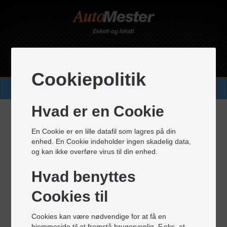
Gyllingnæs Auto og Dæk
Cookiepolitik
BOOK TID ONLINE
Hvad er en Cookie
Autoværksted
En Cookie er en lille datafil som lagres på din
enhed. En Cookie indeholder ingen skadelig data,
Vi servicerer og reparerer
alle biler
, uanset mærke og
og kan ikke overføre virus til din enhed.
årgang - også i garantiperioden på helt nye biler.
Hvad benyttes
Services
Cookies til
2-hjulsudmåling
4 gas måling
Cookies kan være nødvendige for at få en
4-hjulsudmåling
hjemmeside til at fremstå brugervenlig. F.eks. at