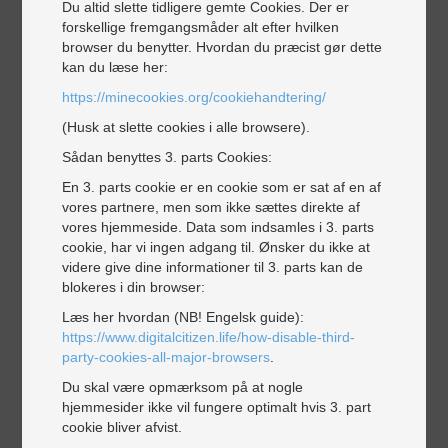
Elektronik
Du altid slette tidligere gemte Cookies. Der er
Elruder
forskellige fremgangsmåder alt efter hvilken
Klargøring til syn
browser du benytter. Hvordan du præcist gør dette
Klimaanlæg
kan du læse her:
Lakskader
https://minecookies.org/cookiehandtering/
Motorstyring
(Husk at slette cookies i alle browsere).
Reparation af
Sådan benyttes 3. parts Cookies:
En 3. parts cookie er en cookie som er sat af en af
Biler
vores partnere, men som ikke sættes direkte af
Trailer
vores hjemmeside. Data som indsamles i 3. parts
Dæk og fælge
cookie, har vi ingen adgang til. Ønsker du ikke at
Faciliteter
videre give dine informationer til 3. parts kan de
blokeres i din browser:
Dækhotel
Læs her hvordan (NB! Engelsk guide):
Ventestue
https://www.digitalcitizen.life/how-disable-third-
party-cookies-all-major-browsers
.
Salg af
Du skal være opmærksom på at nogle
hjemmesider ikke vil fungere optimalt hvis 3. part
Dæk og fælge
cookie bliver afvist.