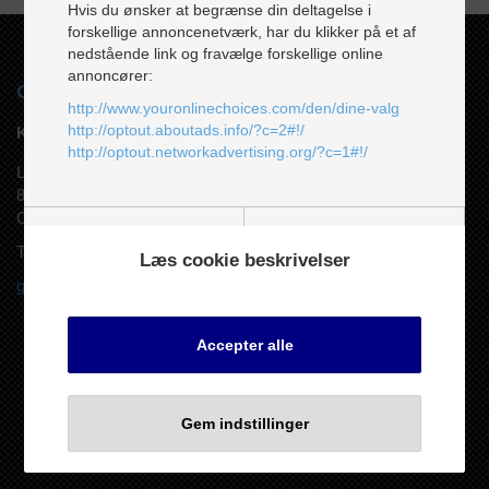
Hvis du ønsker at begrænse din deltagelse i
forskellige annoncenetværk, har du klikker på et af
nedstående link og fravælge forskellige online
annoncører:
Gyllingnæs Auto og Dæk
http://www.youronlinechoices.com/den/dine-valg
http://optout.aboutads.info/?c=2#!/
KONTAKT
http://optout.networkadvertising.org/?c=1#!/
Lilliensborgvej 15, Gylling
8300 Odder
CVR. 29625476
Nødvendige
Funktionelle
Tlf.
86551925
Læs cookie beskrivelser
gyllingauto@gmail.com
Accepter alle
Statistiske
Marketing
I forbindelse med klager eller tvist, henvises til ankenævnet for biler,
Gem indstillinger
www.bilklage.dk